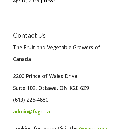
Apr 10, 2026
|
News
Contact Us
The Fruit and Vegetable Growers of
Canada
2200 Prince of Wales Drive
Suite 102, Ottawa, ON K2E 6Z9
(613) 226-4880
admin@fvgc.ca
Looking for work? Visit the
Government