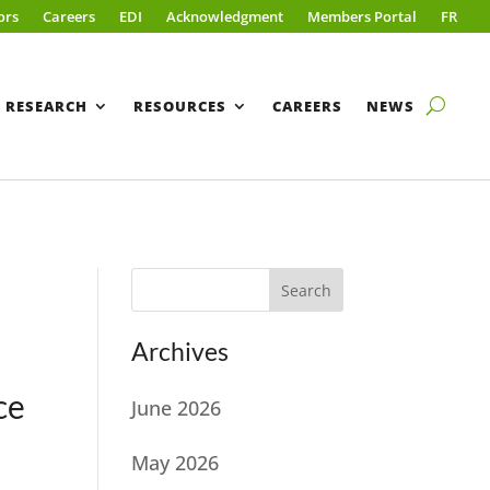
ors
Careers
EDI
Acknowledgment
Members Portal
FR
RESEARCH
RESOURCES
CAREERS
NEWS
Search
Archives
ce
June 2026
May 2026