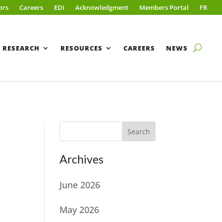
ors
Careers
EDI
Acknowledgment
Members Portal
FR
RESEARCH
RESOURCES
CAREERS
NEWS
Search
Archives
June 2026
May 2026