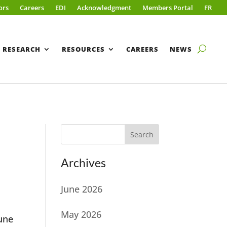
ors
Careers
EDI
Acknowledgment
Members Portal
FR
RESEARCH
RESOURCES
CAREERS
NEWS
Search
Archives
June 2026
May 2026
 une