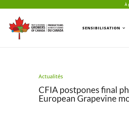
À 
SENSIBILISATION
Actualités
CFIA postpones final ph
European Grapevine m