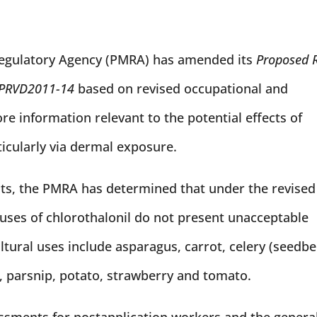
egulatory Agency (PMRA) has amended its
Proposed 
l PRVD2011-14
based on revised occupational and
re information relevant to the potential effects of
icularly via dermal exposure.
ts, the PMRA has determined that under the revised
 uses of chlorothalonil do not present unacceptable
ltural uses include asparagus, carrot, celery (seedb
, parsnip, potato, strawberry and tomato.
essments for postapplication workers and the genera