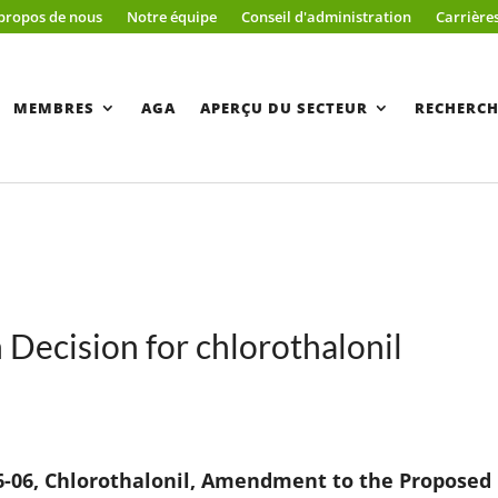
propos de nous
Notre équipe
Conseil d'administration
Carrière
MEMBRES
AGA
APERÇU DU SECTEUR
RECHERCH
Decision for chlorothalonil
-06, Chlorothalonil, Amendment to the Proposed 