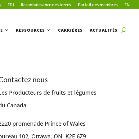
s
EDI
Reconnaissance des terres
Portail des membres
EN
E
RESSOURCES
CARRIÈRES
ACTUALITÉS
Contactez nous
Les Producteurs de fruits et légumes
du Canada
2220 promenade Prince of Wales
bureau 102, Ottawa, ON, K2E 6Z9