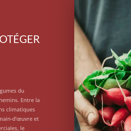
ROTÉGER
légumes du
hemins. Entre la
ns climatiques
main-d’œuvre et
ciales, le