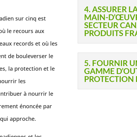
4. ASSURER LA
MAIN-D’ŒUVR
dien sur cinq est
SECTEUR CAN
 où le recours aux
PRODUITS FR
eaux records et où les
nt de bouleverser le
5. FOURNIR U
s, la protection et le
GAMME D’OUT
PROTECTION 
ourrir les
ntribuer à nourrir le
airement énoncée par
n qui approche.
Canadiennes et les