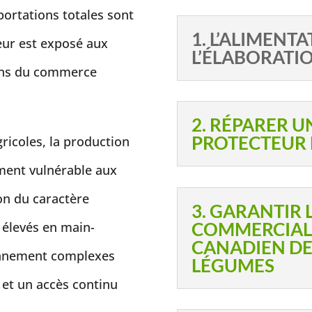
ortations totales sont
1. L’ALIMENT
eur est exposé aux
L’ÉLABORATIO
ons du commerce
2. RÉPARER U
PROTECTEUR 
ricoles, la production
ement vulnérable aux
on du caractère
3. GARANTIR 
COMMERCIAL
 élevés en main-
CANADIEN DES
onnement complexes
LÉGUMES
 et un accès continu