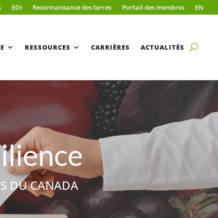
s
EDI
Reconnaissance des terres
Portail des membres
EN
E
RESSOURCES
CARRIÈRES
ACTUALITÉS
ilience
ES DU CANADA